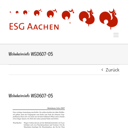
Zum
Inhalt
springen
Wohnheiminfo WS0607-05
Zurück
Wohnheiminfo WS0607-05