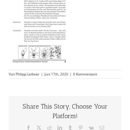
Von
Philipp Leibner
|
Juni 17th, 2020
|
0 Kommentare
Share This Story, Choose Your
Platform!
Facebook
X
Reddit
LinkedIn
Tumblr
Pinterest
Vk
E-