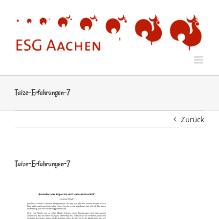
Zum
Inhalt
springen
Taize-Erfahrungen-7
Zurück
Taize-Erfahrungen-7