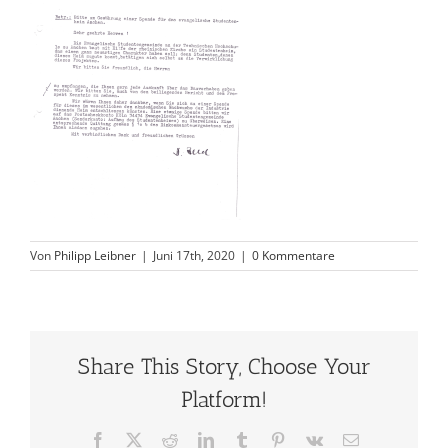
Von
Philipp Leibner
|
Juni 17th, 2020
|
0 Kommentare
Share This Story, Choose Your
Platform!
Facebook
X
Reddit
LinkedIn
Tumblr
Pinterest
Vk
E-