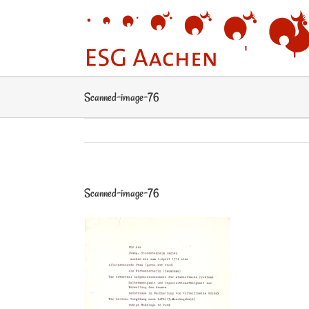
Zum
Inhalt
springen
Scanned-image-76
Scanned-image-76