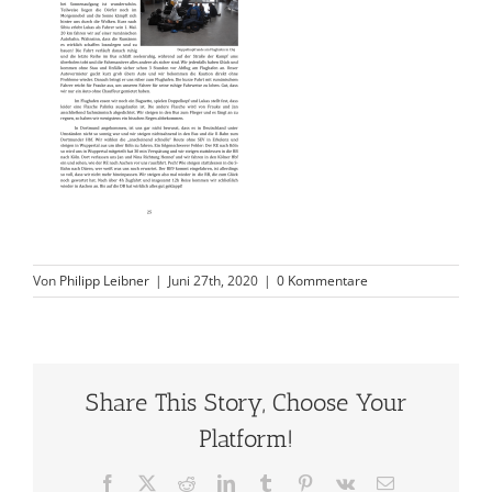
Von
Philipp Leibner
|
Juni 27th, 2020
|
0 Kommentare
Share This Story, Choose Your
Platform!
Facebook
X
Reddit
LinkedIn
Tumblr
Pinterest
Vk
E-