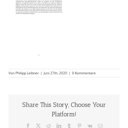
Von
Philipp Leibner
|
Juni 27th, 2020
|
0 Kommentare
Share This Story, Choose Your
Platform!
Facebook
X
Reddit
LinkedIn
Tumblr
Pinterest
Vk
E-