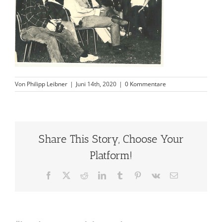
Von
Philipp Leibner
|
Juni 14th, 2020
|
0 Kommentare
Share This Story, Choose Your
Platform!
Facebook
X
Reddit
LinkedIn
Tumblr
Pinterest
Vk
E-
Mail