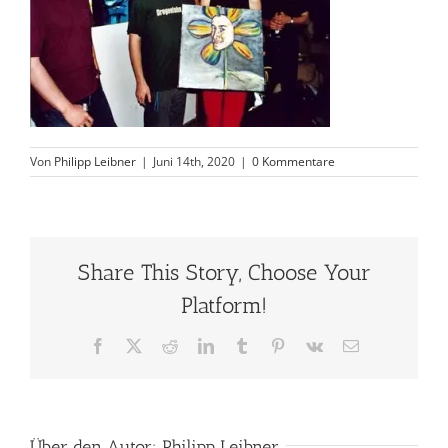
Von
Philipp Leibner
|
Juni 14th, 2020
|
0 Kommentare
Share This Story, Choose Your
Platform!
Facebook
X
Reddit
LinkedIn
Tumblr
Pinterest
Vk
E-
Mail
Über den Autor:
Philipp Leibner