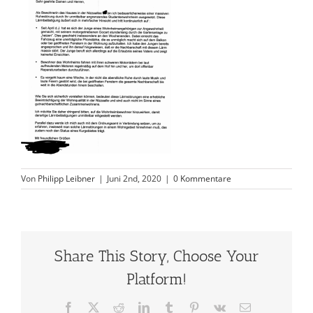
Von
Philipp Leibner
|
Juni 2nd, 2020
|
0 Kommentare
Share This Story, Choose Your
Platform!
Facebook
X
Reddit
LinkedIn
Tumblr
Pinterest
Vk
E-