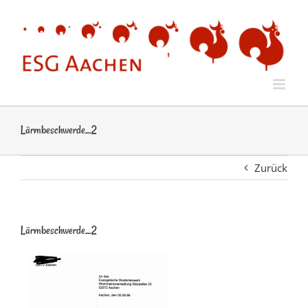
Zum
Inhalt
springen
Lärmbeschwerde_2
Zurück
Lärmbeschwerde_2