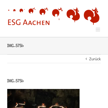
Zum
Inhalt
springen
IMG_5751x
Zurück
IMG_5751x