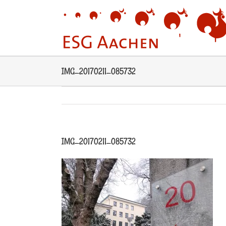
Zum
Inhalt
springen
IMG_20170211_085732
IMG_20170211_085732