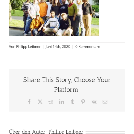
Von
Philipp Leibner
|
Juni 14th, 2020
|
0 Kommentare
Share This Story, Choose Your
Platform!
Facebook
X
Reddit
LinkedIn
Tumblr
Pinterest
Vk
E-
Mail
Über den Autor:
Philipp Leibner