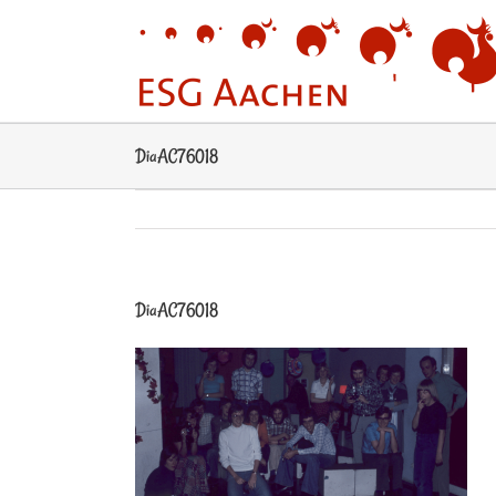
Zum
Inhalt
springen
DiaAC76018
DiaAC76018