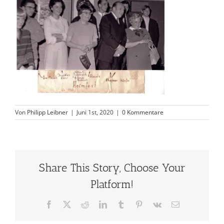
Von
Philipp Leibner
|
Juni 1st, 2020
|
0 Kommentare
Share This Story, Choose Your
Platform!
Facebook
X
Reddit
LinkedIn
Tumblr
Pinterest
Vk
E-
Mail