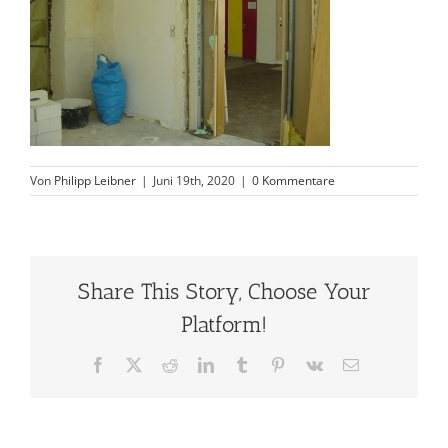
Von
Philipp Leibner
|
Juni 19th, 2020
|
0 Kommentare
Share This Story, Choose Your
Platform!
Facebook
X
Reddit
LinkedIn
Tumblr
Pinterest
Vk
E-
Mail