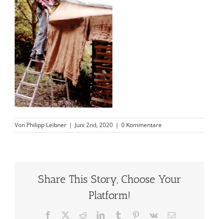
Von
Philipp Leibner
|
Juni 2nd, 2020
|
0 Kommentare
Share This Story, Choose Your
Platform!
Facebook
X
Reddit
LinkedIn
Tumblr
Pinterest
Vk
E-