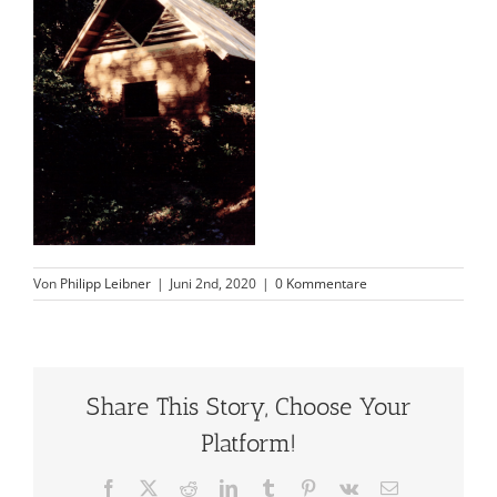
Von
Philipp Leibner
|
Juni 2nd, 2020
|
0 Kommentare
Share This Story, Choose Your
Platform!
Facebook
X
Reddit
LinkedIn
Tumblr
Pinterest
Vk
E-