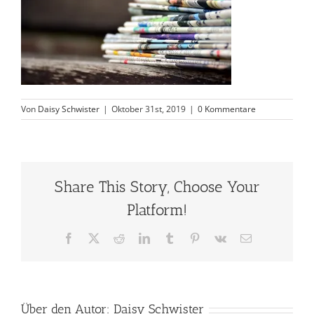
Von
Daisy Schwister
|
Oktober 31st, 2019
|
0 Kommentare
Share This Story, Choose Your
Platform!
Facebook
X
Reddit
LinkedIn
Tumblr
Pinterest
Vk
E-
Mail
Über den Autor:
Daisy Schwister