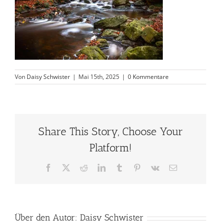
Von
Daisy Schwister
|
Mai 15th, 2025
|
0 Kommentare
Share This Story, Choose Your
Platform!
Facebook
X
Reddit
LinkedIn
Tumblr
Pinterest
Vk
E-
Mail
Über den Autor:
Daisy Schwister