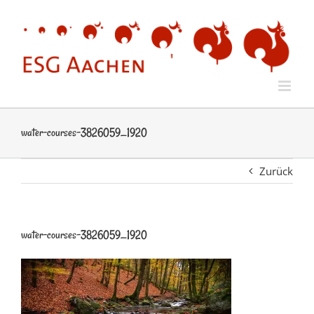
Zum
Inhalt
springen
water-courses-3826059_1920
Zurück
water-courses-3826059_1920