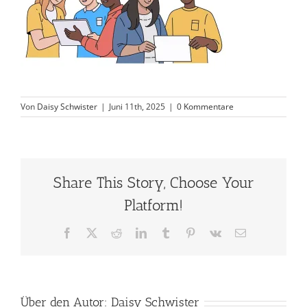
Von
Daisy Schwister
|
Juni 11th, 2025
|
0 Kommentare
Share This Story, Choose Your
Platform!
Facebook
X
Reddit
LinkedIn
Tumblr
Pinterest
Vk
E-
Mail
Über den Autor:
Daisy Schwister