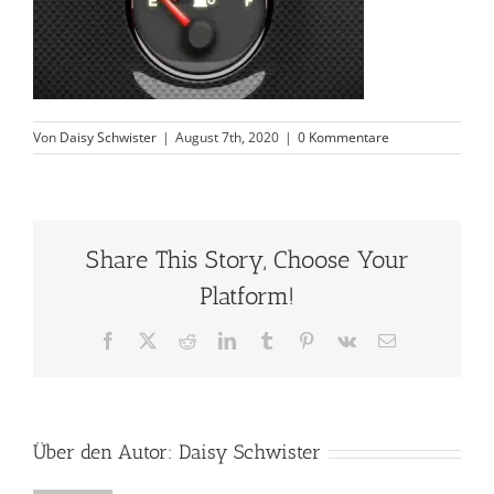
Von
Daisy Schwister
|
August 7th, 2020
|
0 Kommentare
Share This Story, Choose Your
Platform!
Facebook
X
Reddit
LinkedIn
Tumblr
Pinterest
Vk
E-
Mail
Über den Autor:
Daisy Schwister