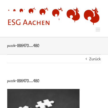
Zum
Inhalt
springen
puzzle-1816470__480
Zurück
puzzle-1816470__480