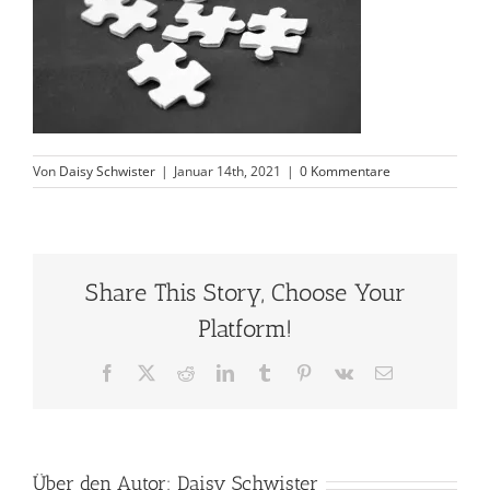
Von
Daisy Schwister
|
Januar 14th, 2021
|
0 Kommentare
Share This Story, Choose Your
Platform!
Facebook
X
Reddit
LinkedIn
Tumblr
Pinterest
Vk
E-
Mail
Über den Autor:
Daisy Schwister