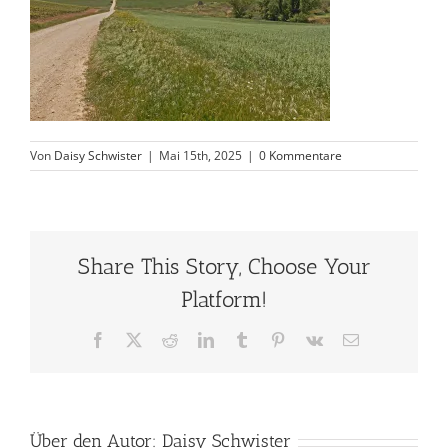
Von
Daisy Schwister
|
Mai 15th, 2025
|
0 Kommentare
Share This Story, Choose Your
Platform!
Facebook
X
Reddit
LinkedIn
Tumblr
Pinterest
Vk
E-
Mail
Über den Autor:
Daisy Schwister