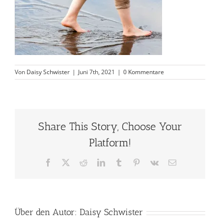
Von
Daisy Schwister
|
Juni 7th, 2021
|
0 Kommentare
Share This Story, Choose Your
Platform!
Facebook
X
Reddit
LinkedIn
Tumblr
Pinterest
Vk
E-
Mail
Über den Autor:
Daisy Schwister