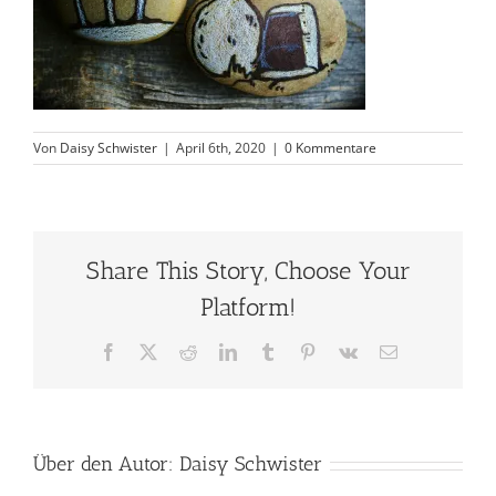
Von
Daisy Schwister
|
April 6th, 2020
|
0 Kommentare
Share This Story, Choose Your
Platform!
Facebook
X
Reddit
LinkedIn
Tumblr
Pinterest
Vk
E-
Mail
Über den Autor:
Daisy Schwister