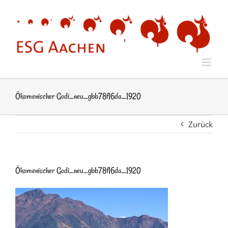
Zum
Inhalt
springen
Ökomenischer Godi_neu_gbb78f16da_1920
Zurück
Ökomenischer Godi_neu_gbb78f16da_1920