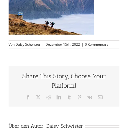
Von
Daisy Schwister
|
Dezember 15th, 2022
|
0 Kommentare
Share This Story, Choose Your
Platform!
Facebook
X
Reddit
LinkedIn
Tumblr
Pinterest
Vk
E-
Mail
Über den Autor:
Daisy Schwister