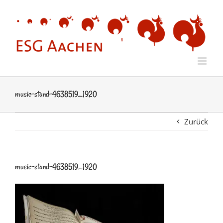
Zum
Inhalt
springen
music-stand-4638519_1920
Zurück
music-stand-4638519_1920