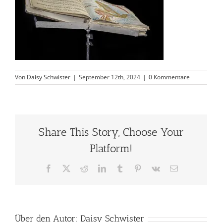
Von
Daisy Schwister
|
September 12th, 2024
|
0 Kommentare
Share This Story, Choose Your
Platform!
Facebook
X
Reddit
LinkedIn
Tumblr
Pinterest
Vk
E-
Mail
Über den Autor:
Daisy Schwister