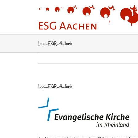
Zum
Inhalt
springen
Logo_EKiR_4_farb
Logo_EKiR_4_farb