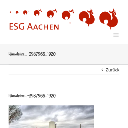
Zum
Inhalt
springen
klimakrise_-3987966_1920
Zurück
klimakrise_-3987966_1920