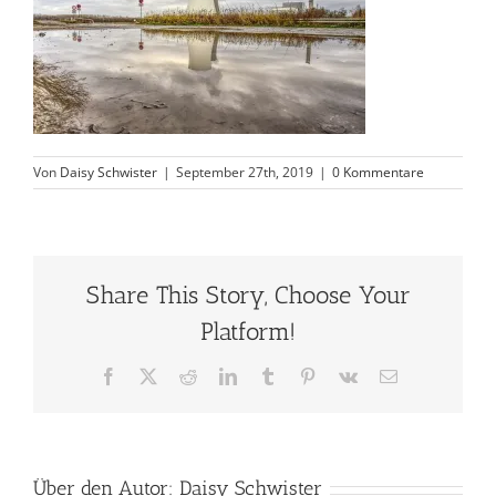
Von
Daisy Schwister
|
September 27th, 2019
|
0 Kommentare
Share This Story, Choose Your
Platform!
Facebook
X
Reddit
LinkedIn
Tumblr
Pinterest
Vk
E-
Mail
Über den Autor:
Daisy Schwister