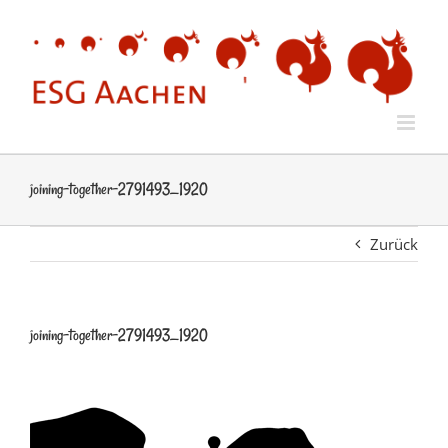
Zum
Inhalt
springen
joining-together-2791493_1920
Zurück
joining-together-2791493_1920