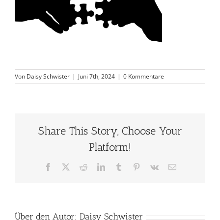
Von
Daisy Schwister
|
Juni 7th, 2024
|
0 Kommentare
Share This Story, Choose Your
Platform!
Facebook
X
Reddit
LinkedIn
Tumblr
Pinterest
Vk
E-
Mail
Über den Autor:
Daisy Schwister