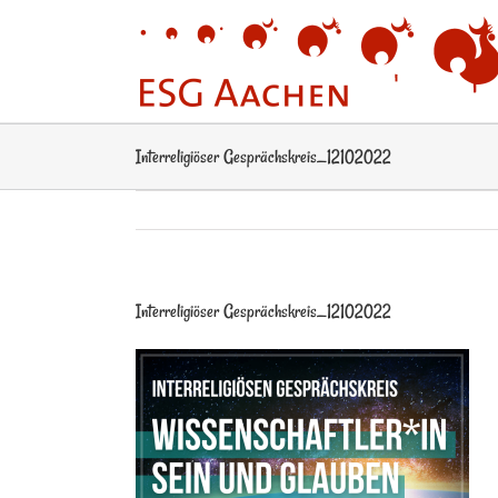
Zum
Inhalt
springen
Interreligiöser Gesprächskreis_12102022
Interreligiöser Gesprächskreis_12102022