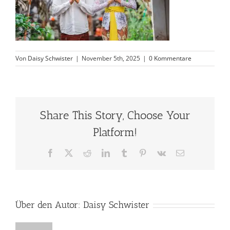
Von
Daisy Schwister
|
November 5th, 2025
|
0 Kommentare
Share This Story, Choose Your
Platform!
Facebook
X
Reddit
LinkedIn
Tumblr
Pinterest
Vk
E-
Mail
Über den Autor:
Daisy Schwister