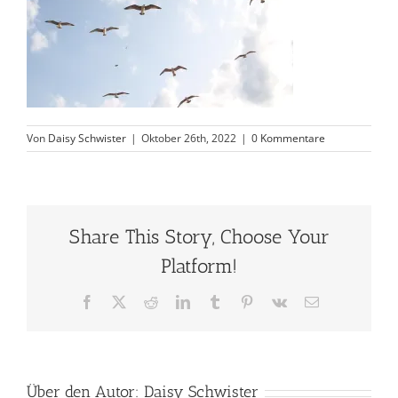
Von
Daisy Schwister
|
Oktober 26th, 2022
|
0 Kommentare
Share This Story, Choose Your
Platform!
Facebook
X
Reddit
LinkedIn
Tumblr
Pinterest
Vk
E-
Mail
Über den Autor:
Daisy Schwister