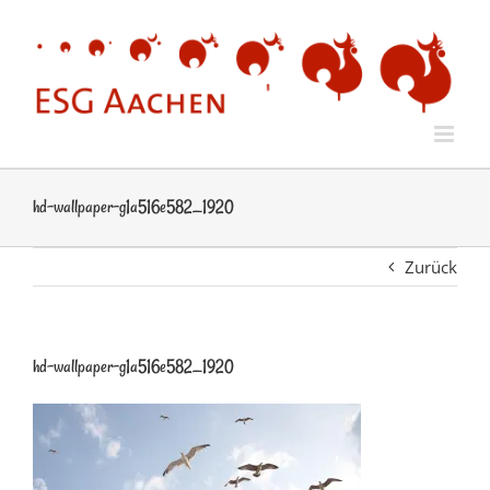
Zum
Inhalt
springen
hd-wallpaper-g1a516e582_1920
Zurück
hd-wallpaper-g1a516e582_1920