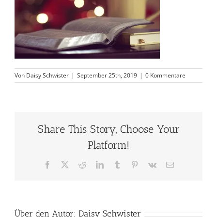
Von
Daisy Schwister
|
September 25th, 2019
|
0 Kommentare
Share This Story, Choose Your
Platform!
Facebook
X
Reddit
LinkedIn
Tumblr
Pinterest
Vk
E-
Mail
Über den Autor:
Daisy Schwister