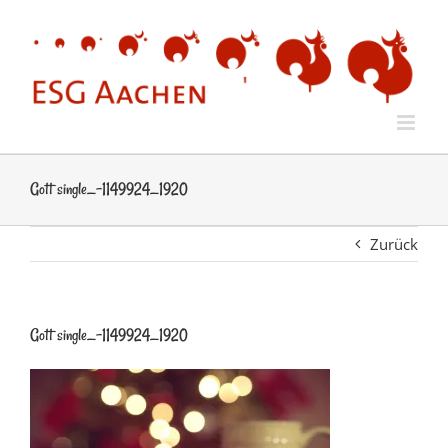
Zum
Inhalt
springen
Gott single_-1149924_1920
Zurück
Gott single_-1149924_1920