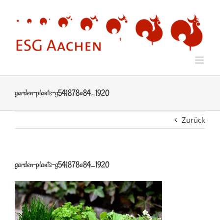
Zum
Inhalt
springen
garden-plants-g541878a84_1920
Zurück
garden-plants-g541878a84_1920