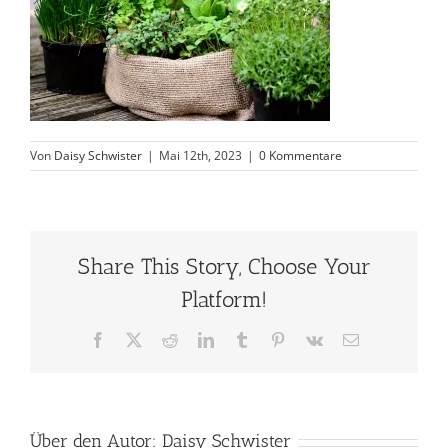
Von
Daisy Schwister
|
Mai 12th, 2023
|
0 Kommentare
Share This Story, Choose Your
Platform!
Facebook
X
Reddit
LinkedIn
Tumblr
Pinterest
Vk
E-
Mail
Über den Autor:
Daisy Schwister