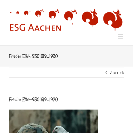
Zum
Inhalt
springen
Frieden Ethik-9301619_1920
Zurück
Frieden Ethik-9301619_1920