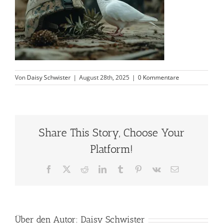
Von
Daisy Schwister
|
August 28th, 2025
|
0 Kommentare
Share This Story, Choose Your
Platform!
Facebook
X
Reddit
LinkedIn
Tumblr
Pinterest
Vk
E-
Mail
Über den Autor:
Daisy Schwister