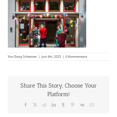
Von
Daisy Schwister
|
Juni 4th, 2025
|
0 Kommentare
Share This Story, Choose Your
Platform!
Facebook
X
Reddit
LinkedIn
Tumblr
Pinterest
Vk
E-
Mail