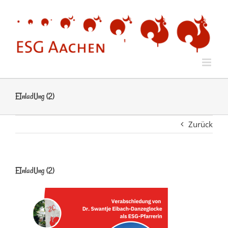
Zum
Inhalt
springen
EInladUng (2)
Zurück
EInladUng (2)