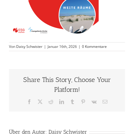
Von
Daisy Schwister
|
Januar 16th, 2026
|
0 Kommentare
Share This Story, Choose Your
Platform!
Facebook
X
Reddit
LinkedIn
Tumblr
Pinterest
Vk
E-
Mail
Über den Autor:
Daisy Schwister