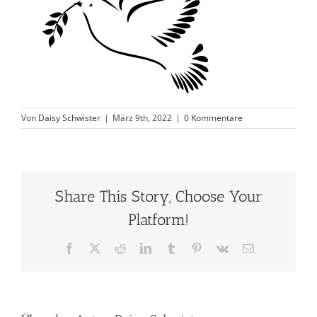
Von
Daisy Schwister
|
März 9th, 2022
|
0 Kommentare
Share This Story, Choose Your
Platform!
Facebook
X
Reddit
LinkedIn
Tumblr
Pinterest
Vk
E-
Mail