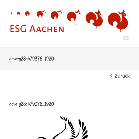
Zum
Inhalt
springen
dove-g28cb79376_1920
Zurück
dove-g28cb79376_1920