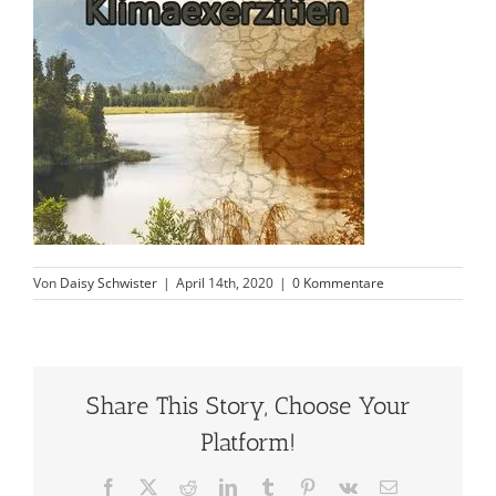
Von
Daisy Schwister
|
April 14th, 2020
|
0 Kommentare
Share This Story, Choose Your
Platform!
Facebook
X
Reddit
LinkedIn
Tumblr
Pinterest
Vk
E-