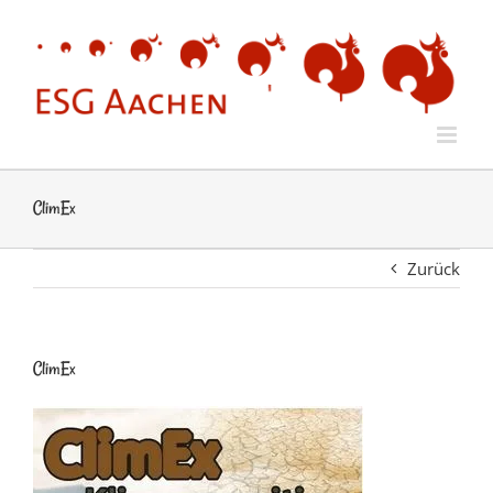
Zum
Inhalt
springen
ClimEx
Zurück
ClimEx