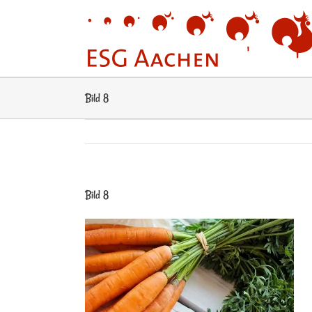
Zum
Inhalt
springen
Bild 8
Bild 8