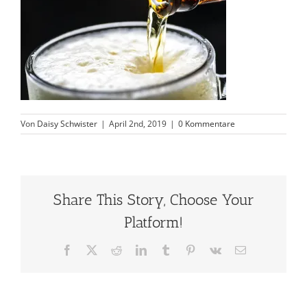
Von
Daisy Schwister
|
April 2nd, 2019
|
0 Kommentare
Share This Story, Choose Your
Platform!
Facebook
X
Reddit
LinkedIn
Tumblr
Pinterest
Vk
E-
Mail