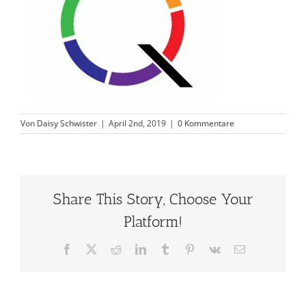
Von
Daisy Schwister
|
April 2nd, 2019
|
0 Kommentare
Share This Story, Choose Your
Platform!
Facebook
X
Reddit
LinkedIn
Tumblr
Pinterest
Vk
E-
Mail