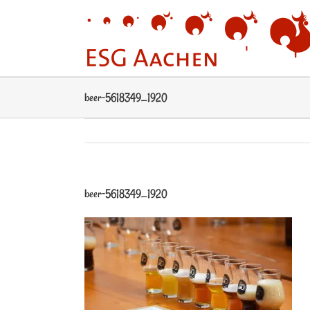
Zum
Inhalt
springen
beer-5618349_1920
beer-5618349_1920