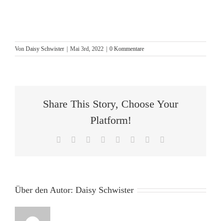
Von
Daisy Schwister
|
Mai 3rd, 2022
|
0 Kommentare
Share This Story, Choose Your
Platform!
Facebook
X
Reddit
LinkedIn
Tumblr
Pinterest
Vk
E-
Mail
Über den Autor:
Daisy Schwister