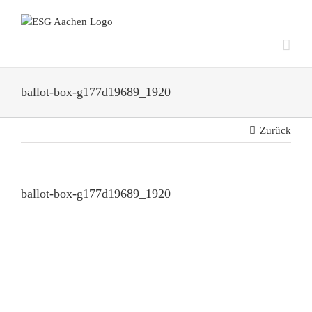
Zum
Inhalt
springen
ballot-box-g177d19689_1920
Zurück
ballot-box-g177d19689_1920