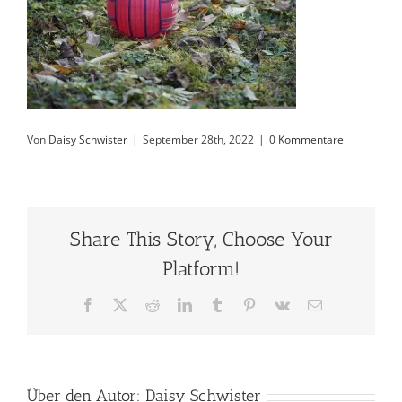
Von
Daisy Schwister
|
September 28th, 2022
|
0 Kommentare
Share This Story, Choose Your
Platform!
Facebook
X
Reddit
LinkedIn
Tumblr
Pinterest
Vk
E-
Mail
Über den Autor:
Daisy Schwister