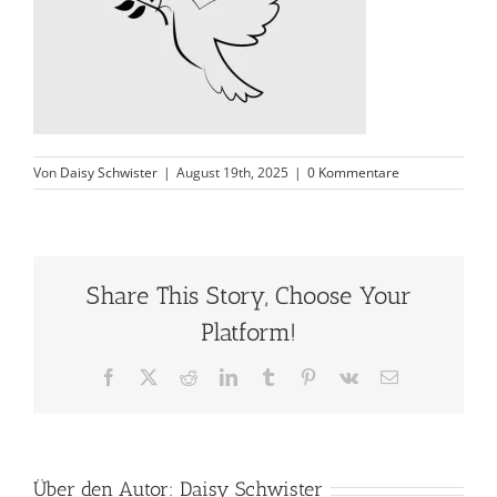
Von
Daisy Schwister
|
August 19th, 2025
|
0 Kommentare
Share This Story, Choose Your
Platform!
Facebook
X
Reddit
LinkedIn
Tumblr
Pinterest
Vk
E-
Mail
Über den Autor:
Daisy Schwister