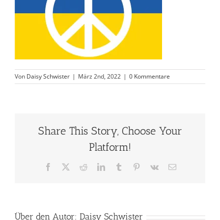
Von
Daisy Schwister
|
März 2nd, 2022
|
0 Kommentare
Share This Story, Choose Your
Platform!
Facebook
X
Reddit
LinkedIn
Tumblr
Pinterest
Vk
E-
Mail
Über den Autor:
Daisy Schwister