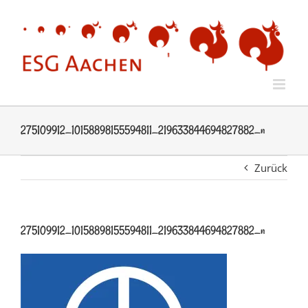
Zum
Inhalt
springen
275109912_10158898155594811_219633844694827882_n
Zurück
275109912_10158898155594811_219633844694827882_n